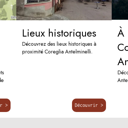
Lieux historiques
À 
Co
Découvrez des lieux historiques à
proximité Coreglia Antelminelli.
An
ts
Déco
de
Ante
ir >
Découvrir >