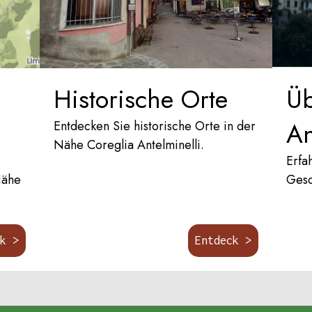
Historische Orte
Üb
An
Entdecken Sie historische Orte in der
Nähe Coreglia Antelminelli.
Erfa
Nähe
Gesc
ck >
Entdeck >